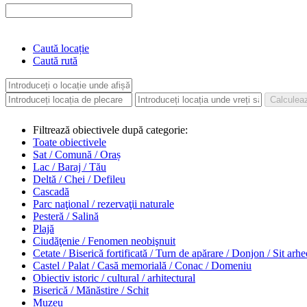
Caută locație
Caută rută
Filtrează obiectivele după categorie:
Toate obiectivele
Sat / Comună / Oraș
Lac / Baraj / Tău
Deltă / Chei / Defileu
Cascadă
Parc naţional / rezervaţii naturale
Pesteră / Salină
Plajă
Ciudăţenie / Fenomen neobişnuit
Cetate / Biserică fortificată / Turn de apărare / Donjon / Sit arh
Castel / Palat / Casă memorială / Conac / Domeniu
Obiectiv istoric / cultural / arhitectural
Biserică / Mănăstire / Schit
Muzeu