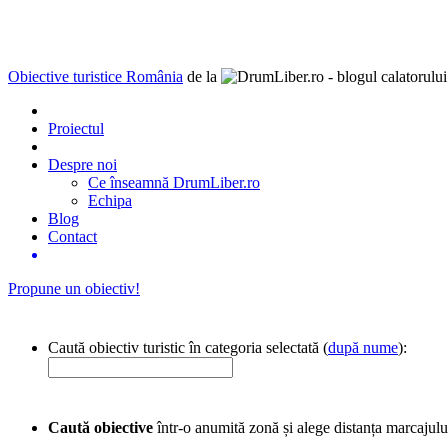
Obiective turistice România
de la
Proiectul
Despre noi
Ce înseamnă DrumLiber.ro
Echipa
Blog
Contact
Propune un obiectiv!
Caută obiectiv turistic în categoria selectată (
după nume
):
Caută obiective
într-o anumită zonă și alege distanța marcajulu