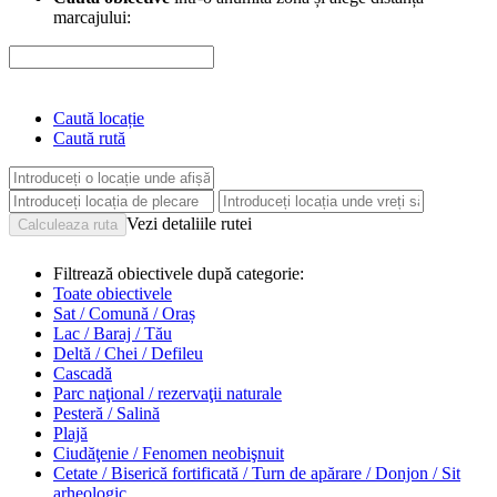
marcajului:
Caută locație
Caută rută
Vezi detaliile rutei
Filtrează obiectivele după categorie:
Toate obiectivele
Sat / Comună / Oraș
Lac / Baraj / Tău
Deltă / Chei / Defileu
Cascadă
Parc naţional / rezervaţii naturale
Pesteră / Salină
Plajă
Ciudăţenie / Fenomen neobişnuit
Cetate / Biserică fortificată / Turn de apărare / Donjon / Sit
arheologic