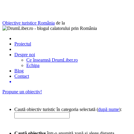
Obiective turistice România
de la
Proiectul
Despre noi
Ce înseamnă DrumLiber.ro
Echipa
Blog
Contact
Propune un obiectiv!
Caută obiectiv turistic în categoria selectată (
după nume
):
Caută obiective
într-o anumită zonă și alege distanța