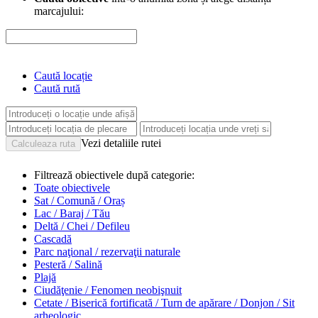
marcajului:
Caută locație
Caută rută
Vezi detaliile rutei
Filtrează obiectivele după categorie:
Toate obiectivele
Sat / Comună / Oraș
Lac / Baraj / Tău
Deltă / Chei / Defileu
Cascadă
Parc naţional / rezervaţii naturale
Pesteră / Salină
Plajă
Ciudăţenie / Fenomen neobişnuit
Cetate / Biserică fortificată / Turn de apărare / Donjon / Sit
arheologic