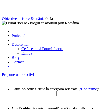
Obiective turistice România
de la
Proiectul
Despre noi
Ce înseamnă DrumLiber.ro
Echipa
Blog
Contact
Propune un obiectiv!
Caută obiectiv turistic în categoria selectată (
după nume
):
Caută obiective
într-o anumită zonă și alege distanța