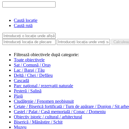
Caută locație
Caută rută
Filtrează obiectivele după categorie:
Toate obiectivele
Sat / Comună / Oraș
Lac / Baraj / Tău
Deltă / Chei / Defileu
Cascadă
Parc naţional / rezervaţii naturale
Pesteră / Salină
Plajă
Ciudăţenie / Fenomen neobişnuit
Cetate / Biserică fortificată / Turn de apărare / Donjon / Sit arh
Castel / Palat / Casă memorială / Conac / Domeniu
Obiectiv istoric / cultural / arhitectural
Biserică / Mănăstire / Schit
Muzeu