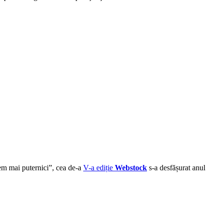
em mai puternici”, cea de-a
V-a ediție
Webstock
s-a desfășurat anul