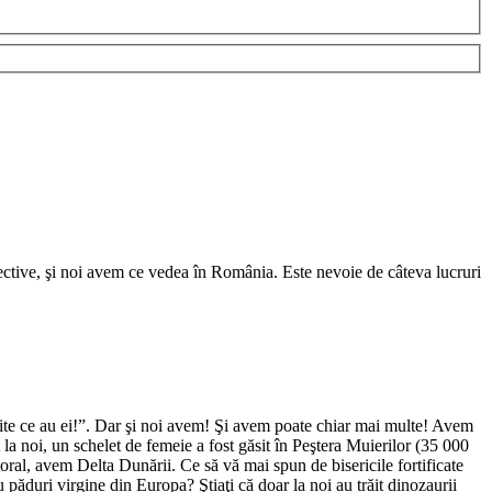
biective, şi noi avem ce vedea în România. Este nevoie de câteva lucruri
ite ce au ei!”. Dar şi noi avem! Şi avem poate chiar mai multe! Avem
la noi, un schelet de femeie a fost găsit în Peştera Muierilor (35 000
oral, avem Delta Dunării. Ce să vă mai spun de bisericile fortificate
păduri virgine din Europa? Ştiaţi că doar la noi au trăit dinozaurii