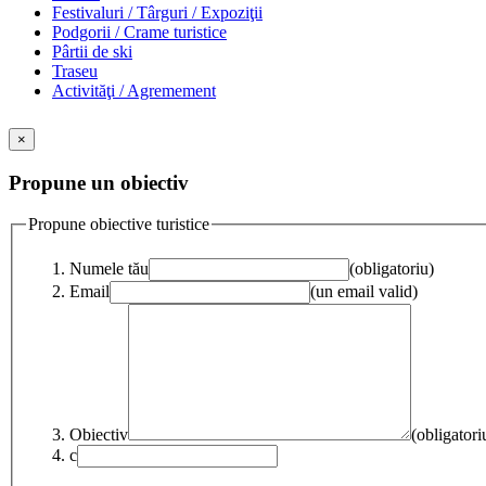
Festivaluri / Târguri / Expoziţii
Podgorii / Crame turistice
Pârtii de ski
Traseu
Activităţi / Agremement
×
Propune un obiectiv
Propune obiective turistice
Numele tău
(obligatoriu)
Email
(un email valid)
Obiectiv
(obligatori
c