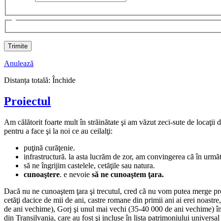
Anulează
Distanța totală:
Închide
Proiectul
Am călătorit foarte mult în străinătate şi am văzut zeci-sute de locaţi
pentru a face şi la noi ce au ceilalţi:
puţină curăţenie.
infrastructură. la asta lucrăm de zor, am convingerea că în următ
să ne îngrijim castelele, cetăţile sau natura.
cunoaştere
. e nevoie
să ne cunoaştem ţara.
Dacă nu ne cunoaştem ţara şi trecutul, cred că nu vom putea merge pre
cetăţi dacice de mii de ani, castre romane din primii ani ai erei noast
de ani vechime), Gorj şi unul mai vechi (35-40 000 de ani vechime) în P
din Transilvania, care au fost şi incluse în lista patrimoniului univer