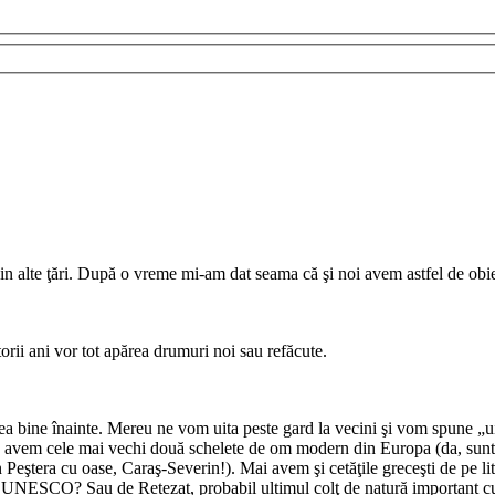
i din alte ţări. După o vreme mi-am dat seama că şi noi avem astfel de o
orii ani vor tot apărea drumuri noi sau refăcute.
a bine înainte. Mereu ne vom uita peste gard la vecini şi vom spune „u
re, avem cele mai vechi două schelete de om modern din Europa (da, sunt 
eştera cu oase, Caraş-Severin!). Mai avem şi cetăţile greceşti de pe lit
sal UNESCO? Sau de Retezat, probabil ultimul colţ de natură important cu 