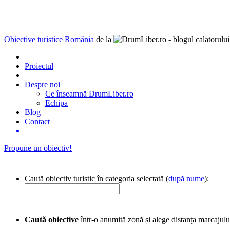
Obiective turistice România
de la
Proiectul
Despre noi
Ce înseamnă DrumLiber.ro
Echipa
Blog
Contact
Propune un obiectiv!
Caută obiectiv turistic în categoria selectată (
după nume
):
Caută obiective
într-o anumită zonă și alege distanța marcajulu