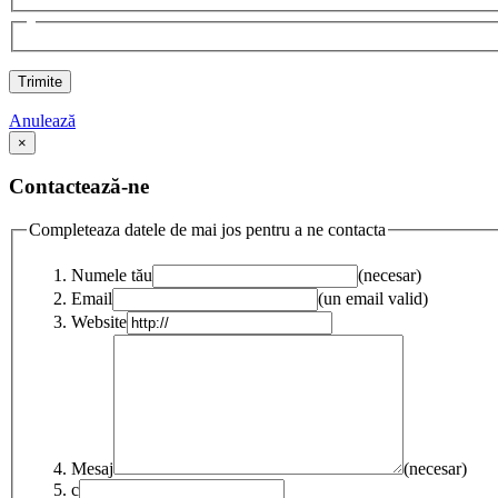
Anulează
×
Contactează-ne
Completeaza datele de mai jos pentru a ne contacta
Numele tău
(necesar)
Email
(un email valid)
Website
Mesaj
(necesar)
c