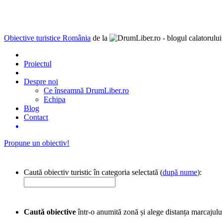
Obiective turistice România
de la
Proiectul
Despre noi
Ce înseamnă DrumLiber.ro
Echipa
Blog
Contact
Propune un obiectiv!
Caută obiectiv turistic în categoria selectată (
după nume
):
Caută obiective
într-o anumită zonă și alege distanța marcajulu