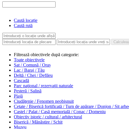
Caută locație
Caută rută
Filtrează obiectivele după categorie:
Toate obiectivele
Sat / Comună / Oraș
Lac / Baraj / Tău
Deltă / Chei / Defileu
Cascadă
Parc naţional / rezervaţii naturale
Pesteră / Salină
Plajă
Ciudăţenie / Fenomen neobişnuit
Cetate / Biserică fortificată / Turn de apărare / Donjon / Sit arh
Castel / Palat / Casă memorială / Conac / Domeniu
Obiectiv istoric / cultural / arhitectural
Biserică / Mănăstire / Schit
Muzeu