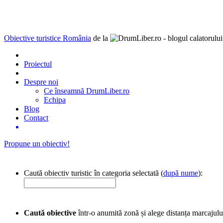
Obiective turistice România
de la
Proiectul
Despre noi
Ce înseamnă DrumLiber.ro
Echipa
Blog
Contact
Propune un obiectiv!
Caută obiectiv turistic în categoria selectată (
după nume
):
Caută obiective
într-o anumită zonă și alege distanța marcajulu