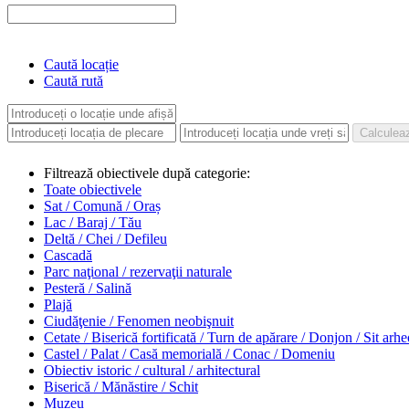
Caută locație
Caută rută
Filtrează obiectivele după categorie:
Toate obiectivele
Sat / Comună / Oraș
Lac / Baraj / Tău
Deltă / Chei / Defileu
Cascadă
Parc naţional / rezervaţii naturale
Pesteră / Salină
Plajă
Ciudăţenie / Fenomen neobişnuit
Cetate / Biserică fortificată / Turn de apărare / Donjon / Sit arh
Castel / Palat / Casă memorială / Conac / Domeniu
Obiectiv istoric / cultural / arhitectural
Biserică / Mănăstire / Schit
Muzeu