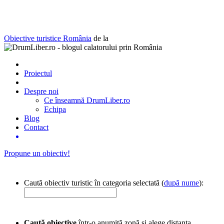
Obiective turistice România
de la
Proiectul
Despre noi
Ce înseamnă DrumLiber.ro
Echipa
Blog
Contact
Propune un obiectiv!
Caută obiectiv turistic în categoria selectată (
după nume
):
Caută obiective
într-o anumită zonă și alege distanța