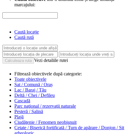
marcajului:
Caută locație
Caută rută
Vezi detaliile rutei
Filtrează obiectivele după categorie:
Toate obiectivele
Sat / Comună / Oraș
Lac / Baraj / Tău
Deltă / Chei / Defileu
Cascadă
Parc naţional / rezervaţii naturale
Pesteră / Salină
Plajă
Ciudăţenie / Fenomen neobişnuit
Cetate / Biserică fortificată / Turn de apărare / Donjon / Sit
arheologic