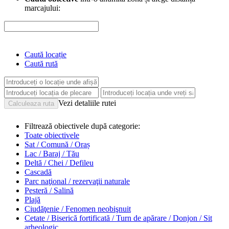
marcajului:
Caută locație
Caută rută
Vezi detaliile rutei
Filtrează obiectivele după categorie:
Toate obiectivele
Sat / Comună / Oraș
Lac / Baraj / Tău
Deltă / Chei / Defileu
Cascadă
Parc naţional / rezervaţii naturale
Pesteră / Salină
Plajă
Ciudăţenie / Fenomen neobişnuit
Cetate / Biserică fortificată / Turn de apărare / Donjon / Sit
arheologic