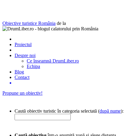
Obiective turistice România
de la
Proiectul
Despre noi
Ce înseamnă DrumLiber.ro
Echipa
Blog
Contact
Propune un obiectiv!
Caută obiectiv turistic în categoria selectată (
după nume
):
Caută obiective
într-o anumită zonă și alege distanța