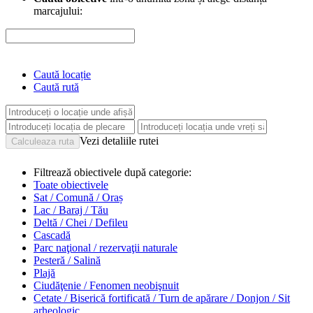
marcajului:
Caută locație
Caută rută
Vezi detaliile rutei
Filtrează obiectivele după categorie:
Toate obiectivele
Sat / Comună / Oraș
Lac / Baraj / Tău
Deltă / Chei / Defileu
Cascadă
Parc naţional / rezervaţii naturale
Pesteră / Salină
Plajă
Ciudăţenie / Fenomen neobişnuit
Cetate / Biserică fortificată / Turn de apărare / Donjon / Sit
arheologic