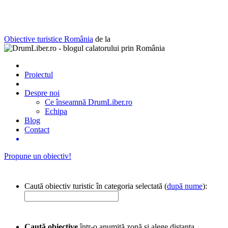
Obiective turistice România
de la
Proiectul
Despre noi
Ce înseamnă DrumLiber.ro
Echipa
Blog
Contact
Propune un obiectiv!
Caută obiectiv turistic în categoria selectată (
după nume
):
Caută obiective
într-o anumită zonă și alege distanța