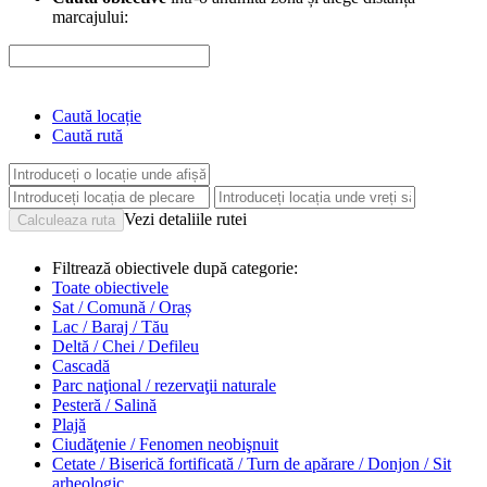
marcajului:
Caută locație
Caută rută
Vezi detaliile rutei
Filtrează obiectivele după categorie:
Toate obiectivele
Sat / Comună / Oraș
Lac / Baraj / Tău
Deltă / Chei / Defileu
Cascadă
Parc naţional / rezervaţii naturale
Pesteră / Salină
Plajă
Ciudăţenie / Fenomen neobişnuit
Cetate / Biserică fortificată / Turn de apărare / Donjon / Sit
arheologic