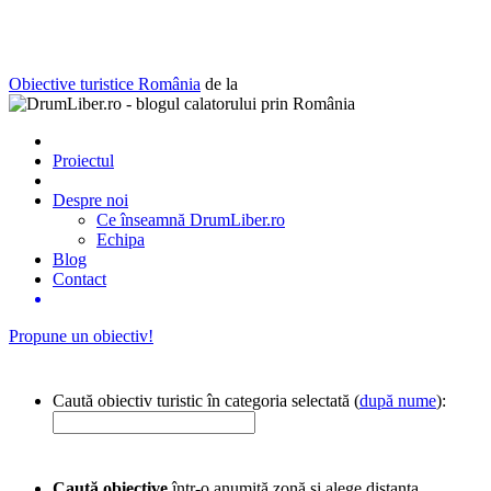
Obiective turistice România
de la
Proiectul
Despre noi
Ce înseamnă DrumLiber.ro
Echipa
Blog
Contact
Propune un obiectiv!
Caută obiectiv turistic în categoria selectată (
după nume
):
Caută obiective
într-o anumită zonă și alege distanța