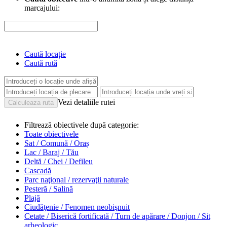
marcajului:
Caută locație
Caută rută
Vezi detaliile rutei
Filtrează obiectivele după categorie:
Toate obiectivele
Sat / Comună / Oraș
Lac / Baraj / Tău
Deltă / Chei / Defileu
Cascadă
Parc naţional / rezervaţii naturale
Pesteră / Salină
Plajă
Ciudăţenie / Fenomen neobişnuit
Cetate / Biserică fortificată / Turn de apărare / Donjon / Sit
arheologic