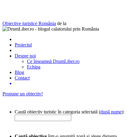
Obiective turistice România
de la
Proiectul
Despre noi
Ce înseamnă DrumLiber.ro
Echipa
Blog
Contact
Propune un obiectiv!
Caută obiectiv turistic în categoria selectată (
după nume
):
Caută obiective
într-o anumită zonă și alege distanța