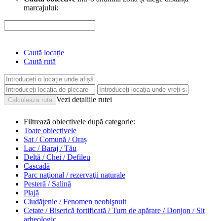
marcajului:
Caută locație
Caută rută
Vezi detaliile rutei
Filtrează obiectivele după categorie:
Toate obiectivele
Sat / Comună / Oraș
Lac / Baraj / Tău
Deltă / Chei / Defileu
Cascadă
Parc naţional / rezervaţii naturale
Pesteră / Salină
Plajă
Ciudăţenie / Fenomen neobişnuit
Cetate / Biserică fortificată / Turn de apărare / Donjon / Sit
arheologic