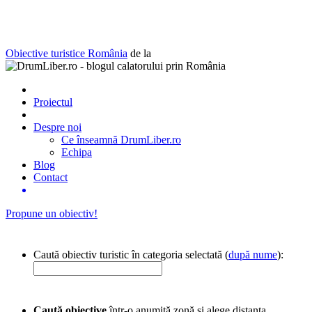
Obiective turistice România
de la
Proiectul
Despre noi
Ce înseamnă DrumLiber.ro
Echipa
Blog
Contact
Propune un obiectiv!
Caută obiectiv turistic în categoria selectată (
după nume
):
Caută obiective
într-o anumită zonă și alege distanța