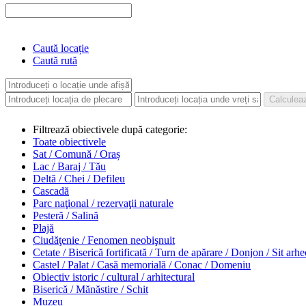
Caută locație
Caută rută
Filtrează obiectivele după categorie:
Toate obiectivele
Sat / Comună / Oraș
Lac / Baraj / Tău
Deltă / Chei / Defileu
Cascadă
Parc naţional / rezervaţii naturale
Pesteră / Salină
Plajă
Ciudăţenie / Fenomen neobişnuit
Cetate / Biserică fortificată / Turn de apărare / Donjon / Sit arh
Castel / Palat / Casă memorială / Conac / Domeniu
Obiectiv istoric / cultural / arhitectural
Biserică / Mănăstire / Schit
Muzeu