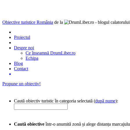
Obiective turistice România
de la
Proiectul
Despre noi
Ce înseamnă DrumLiber.ro
Echipa
Blog
Contact
Propune un obiectiv!
Caută obiectiv turistic în categoria selectată (
după nume
):
Caută obiective
într-o anumită zonă și alege distanța marcajulu