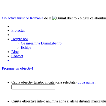
Obiective turistice România
de la
Proiectul
Despre noi
Ce înseamnă DrumLiber.ro
Echipa
Blog
Contact
Propune un obiectiv!
Caută obiectiv turistic în categoria selectată (
după nume
):
Caută obiective
într-o anumită zonă și alege distanța marcajulu