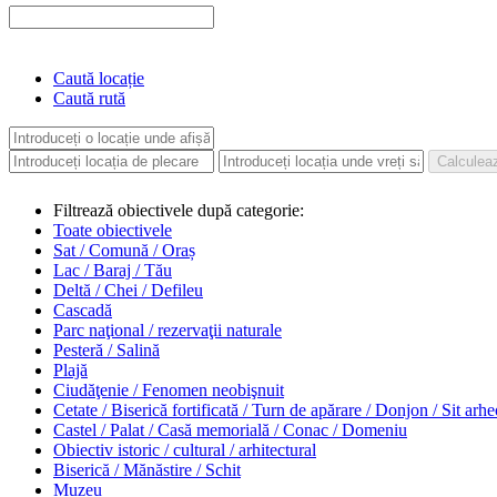
Caută locație
Caută rută
Filtrează obiectivele după categorie:
Toate obiectivele
Sat / Comună / Oraș
Lac / Baraj / Tău
Deltă / Chei / Defileu
Cascadă
Parc naţional / rezervaţii naturale
Pesteră / Salină
Plajă
Ciudăţenie / Fenomen neobişnuit
Cetate / Biserică fortificată / Turn de apărare / Donjon / Sit arh
Castel / Palat / Casă memorială / Conac / Domeniu
Obiectiv istoric / cultural / arhitectural
Biserică / Mănăstire / Schit
Muzeu