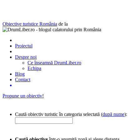
Obiective turistice România
de la
Proiectul
Despre noi
Ce înseamnă DrumLiber.ro
Echipa
Blog
Contact
Propune un obiectiv!
Caută obiectiv turistic în categoria selectată (
după nume
):
Caută obiective
într-o anumită zonă și alege distanța