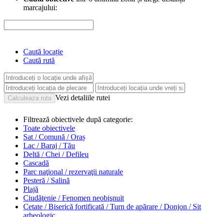
marcajului:
Caută locație
Caută rută
Vezi detaliile rutei
Filtrează obiectivele după categorie:
Toate obiectivele
Sat / Comună / Oraș
Lac / Baraj / Tău
Deltă / Chei / Defileu
Cascadă
Parc naţional / rezervaţii naturale
Pesteră / Salină
Plajă
Ciudăţenie / Fenomen neobişnuit
Cetate / Biserică fortificată / Turn de apărare / Donjon / Sit
arheologic