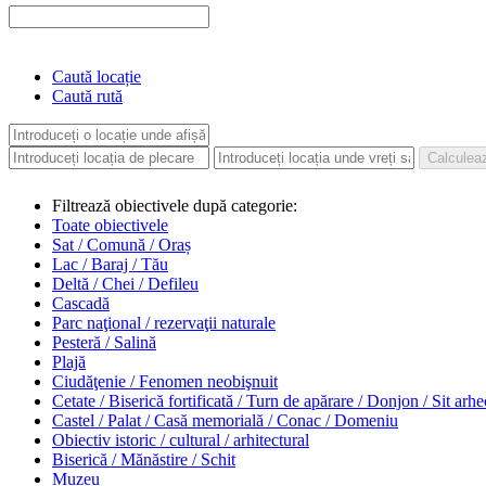
Caută locație
Caută rută
Filtrează obiectivele după categorie:
Toate obiectivele
Sat / Comună / Oraș
Lac / Baraj / Tău
Deltă / Chei / Defileu
Cascadă
Parc naţional / rezervaţii naturale
Pesteră / Salină
Plajă
Ciudăţenie / Fenomen neobişnuit
Cetate / Biserică fortificată / Turn de apărare / Donjon / Sit arh
Castel / Palat / Casă memorială / Conac / Domeniu
Obiectiv istoric / cultural / arhitectural
Biserică / Mănăstire / Schit
Muzeu