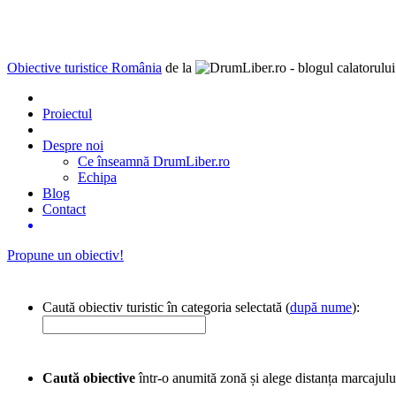
Obiective turistice România
de la
Proiectul
Despre noi
Ce înseamnă DrumLiber.ro
Echipa
Blog
Contact
Propune un obiectiv!
Caută obiectiv turistic în categoria selectată (
după nume
):
Caută obiective
într-o anumită zonă și alege distanța marcajulu