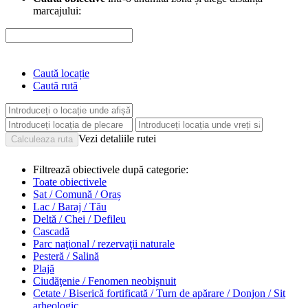
marcajului:
Caută locație
Caută rută
Vezi detaliile rutei
Filtrează obiectivele după categorie:
Toate obiectivele
Sat / Comună / Oraș
Lac / Baraj / Tău
Deltă / Chei / Defileu
Cascadă
Parc naţional / rezervaţii naturale
Pesteră / Salină
Plajă
Ciudăţenie / Fenomen neobişnuit
Cetate / Biserică fortificată / Turn de apărare / Donjon / Sit
arheologic