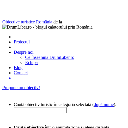
Obiective turistice România
de la
Proiectul
Despre noi
Ce înseamnă DrumLiber.ro
Echipa
Blog
Contact
Propune un obiectiv!
Caută obiectiv turistic în categoria selectată (
după nume
):
Caută obiective
într-o anumită zonă și alege distanța