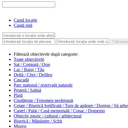
Caută locație
Caută rută
Filtrează obiectivele după categorie:
Toate obiectivele
Sat / Comună / Oraș
Lac / Baraj / Tău
Deltă / Chei / Defileu
Cascadă
Parc naţional / rezervaţii naturale
Pesteră / Salină
Plajă
Ciudăţenie / Fenomen neobişnuit
Cetate / Biserică fortificată / Turn de apărare / Donjon / Sit arh
Castel / Palat / Casă memorială / Conac / Domeniu
Obiectiv istoric / cultural / arhitectural
Biserică / Mănăstire / Schit
Muzeu