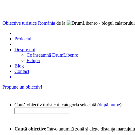
Obiective turistice România
de la
Proiectul
Despre noi
Ce înseamnă DrumLiber.ro
Echipa
Blog
Contact
Propune un obiectiv!
Caută obiectiv turistic în categoria selectată (
după nume
):
Caută obiective
într-o anumită zonă și alege distanța marcajulu