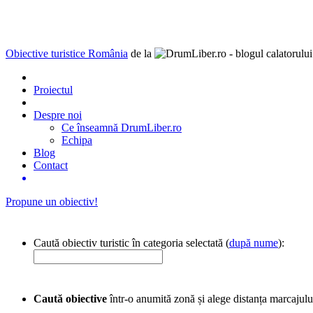
Obiective turistice România
de la
Proiectul
Despre noi
Ce înseamnă DrumLiber.ro
Echipa
Blog
Contact
Propune un obiectiv!
Caută obiectiv turistic în categoria selectată (
după nume
):
Caută obiective
într-o anumită zonă și alege distanța marcajulu