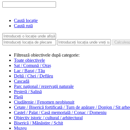
Caută locație
Caută rută
Filtrează obiectivele după categorie:
Toate obiectivele
Sat / Comună / Oraș
Lac / Baraj / Tău
Deltă / Chei / Defileu
Cascadă
Parc naţional / rezervaţii naturale
Pesteră / Salină
Plajă
Ciudăţenie / Fenomen neobişnuit
Cetate / Biserică fortificată / Turn de apărare / Donjon / Sit arh
Castel / Palat / Casă memorială / Conac / Domeniu
Obiectiv istoric / cultural / arhitectural
Biserică / Mănăstire / Schit
Muzeu