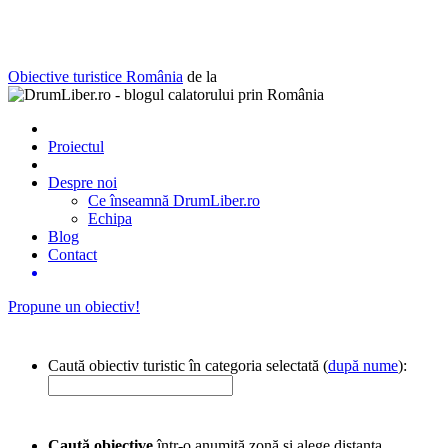
Obiective turistice România
de la
Proiectul
Despre noi
Ce înseamnă DrumLiber.ro
Echipa
Blog
Contact
Propune un obiectiv!
Caută obiectiv turistic în categoria selectată (
după nume
):
Caută obiective
într-o anumită zonă și alege distanța