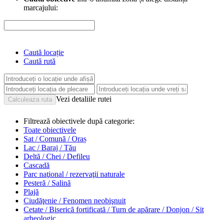
marcajului:
Caută locație
Caută rută
Vezi detaliile rutei
Filtrează obiectivele după categorie:
Toate obiectivele
Sat / Comună / Oraș
Lac / Baraj / Tău
Deltă / Chei / Defileu
Cascadă
Parc naţional / rezervaţii naturale
Pesteră / Salină
Plajă
Ciudăţenie / Fenomen neobişnuit
Cetate / Biserică fortificată / Turn de apărare / Donjon / Sit
arheologic