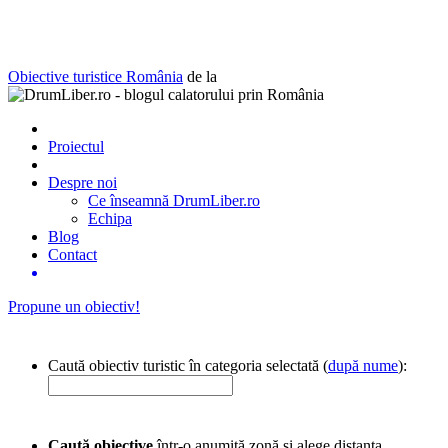
Obiective turistice România
de la
Proiectul
Despre noi
Ce înseamnă DrumLiber.ro
Echipa
Blog
Contact
Propune un obiectiv!
Caută obiectiv turistic în categoria selectată (
după nume
):
Caută obiective
într-o anumită zonă și alege distanța