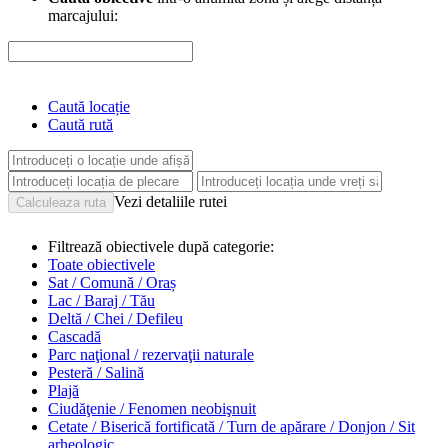
marcajului:
Caută locație
Caută rută
Vezi detaliile rutei
Filtrează obiectivele după categorie:
Toate obiectivele
Sat / Comună / Oraș
Lac / Baraj / Tău
Deltă / Chei / Defileu
Cascadă
Parc naţional / rezervaţii naturale
Pesteră / Salină
Plajă
Ciudăţenie / Fenomen neobişnuit
Cetate / Biserică fortificată / Turn de apărare / Donjon / Sit
arheologic