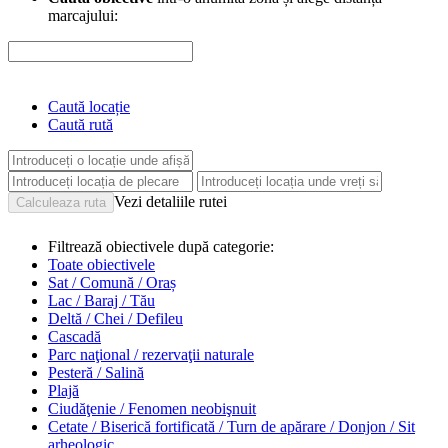
marcajului:
Caută locație
Caută rută
Vezi detaliile rutei
Filtrează obiectivele după categorie:
Toate obiectivele
Sat / Comună / Oraș
Lac / Baraj / Tău
Deltă / Chei / Defileu
Cascadă
Parc naţional / rezervaţii naturale
Pesteră / Salină
Plajă
Ciudăţenie / Fenomen neobişnuit
Cetate / Biserică fortificată / Turn de apărare / Donjon / Sit
arheologic