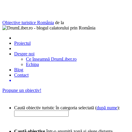
Obiective turistice România
de la
Proiectul
Despre noi
Ce înseamnă DrumLiber.ro
Echipa
Blog
Contact
Propune un obiectiv!
Caută obiectiv turistic în categoria selectată (
după nume
):
Caută obiective
într-o anumită zonă și alege distanța