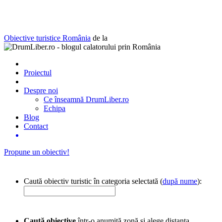
Obiective turistice România
de la
Proiectul
Despre noi
Ce înseamnă DrumLiber.ro
Echipa
Blog
Contact
Propune un obiectiv!
Caută obiectiv turistic în categoria selectată (
după nume
):
Caută obiective
într-o anumită zonă și alege distanța