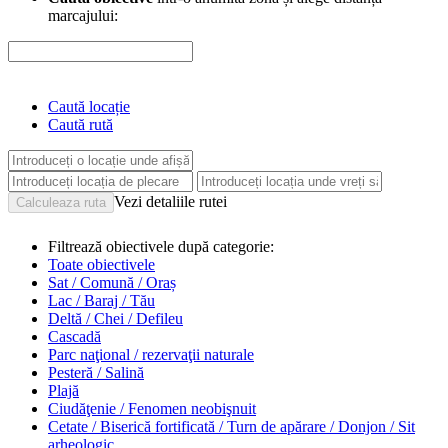
marcajului:
Caută locație
Caută rută
Vezi detaliile rutei
Filtrează obiectivele după categorie:
Toate obiectivele
Sat / Comună / Oraș
Lac / Baraj / Tău
Deltă / Chei / Defileu
Cascadă
Parc naţional / rezervaţii naturale
Pesteră / Salină
Plajă
Ciudăţenie / Fenomen neobişnuit
Cetate / Biserică fortificată / Turn de apărare / Donjon / Sit
arheologic