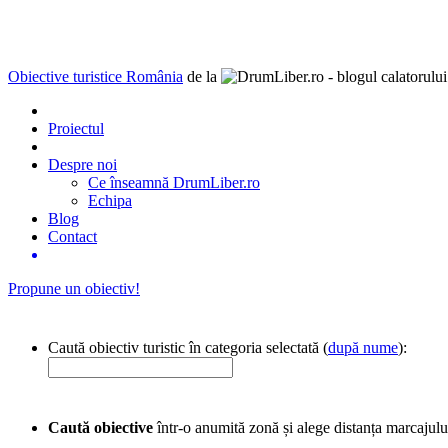
Obiective turistice România
de la
Proiectul
Despre noi
Ce înseamnă DrumLiber.ro
Echipa
Blog
Contact
Propune un obiectiv!
Caută obiectiv turistic în categoria selectată (
după nume
):
Caută obiective
într-o anumită zonă și alege distanța marcajulu