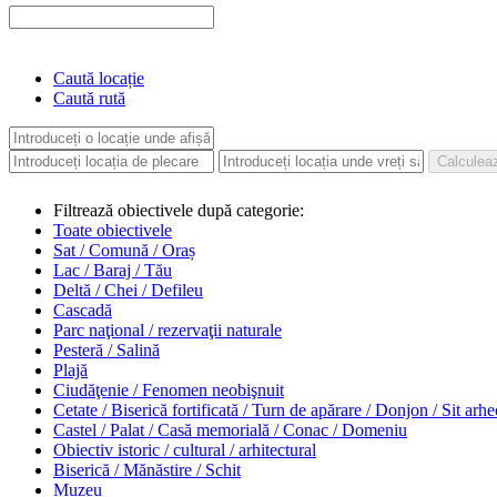
Caută locație
Caută rută
Filtrează obiectivele după categorie:
Toate obiectivele
Sat / Comună / Oraș
Lac / Baraj / Tău
Deltă / Chei / Defileu
Cascadă
Parc naţional / rezervaţii naturale
Pesteră / Salină
Plajă
Ciudăţenie / Fenomen neobişnuit
Cetate / Biserică fortificată / Turn de apărare / Donjon / Sit arh
Castel / Palat / Casă memorială / Conac / Domeniu
Obiectiv istoric / cultural / arhitectural
Biserică / Mănăstire / Schit
Muzeu