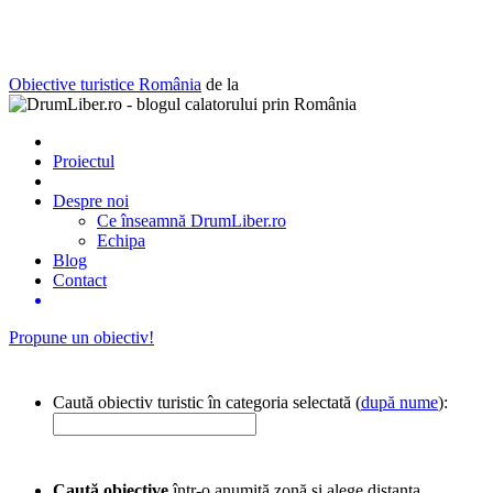
Obiective turistice România
de la
Proiectul
Despre noi
Ce înseamnă DrumLiber.ro
Echipa
Blog
Contact
Propune un obiectiv!
Caută obiectiv turistic în categoria selectată (
după nume
):
Caută obiective
într-o anumită zonă și alege distanța