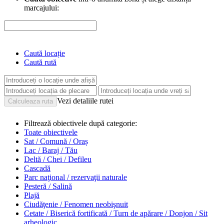
marcajului:
Caută locație
Caută rută
Vezi detaliile rutei
Filtrează obiectivele după categorie:
Toate obiectivele
Sat / Comună / Oraș
Lac / Baraj / Tău
Deltă / Chei / Defileu
Cascadă
Parc naţional / rezervaţii naturale
Pesteră / Salină
Plajă
Ciudăţenie / Fenomen neobişnuit
Cetate / Biserică fortificată / Turn de apărare / Donjon / Sit
arheologic