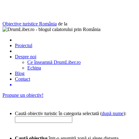
Obiective turistice România
de la
Proiectul
Despre noi
Ce înseamnă DrumLiber.ro
Echipa
Blog
Contact
Propune un obiectiv!
Caută obiectiv turistic în categoria selectată (
după nume
):
Caută obiective
într-o anumită zonă și alege distanța