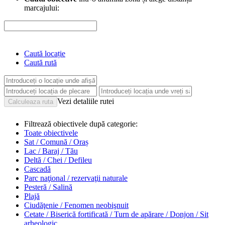
marcajului:
Caută locație
Caută rută
Vezi detaliile rutei
Filtrează obiectivele după categorie:
Toate obiectivele
Sat / Comună / Oraș
Lac / Baraj / Tău
Deltă / Chei / Defileu
Cascadă
Parc naţional / rezervaţii naturale
Pesteră / Salină
Plajă
Ciudăţenie / Fenomen neobişnuit
Cetate / Biserică fortificată / Turn de apărare / Donjon / Sit
arheologic