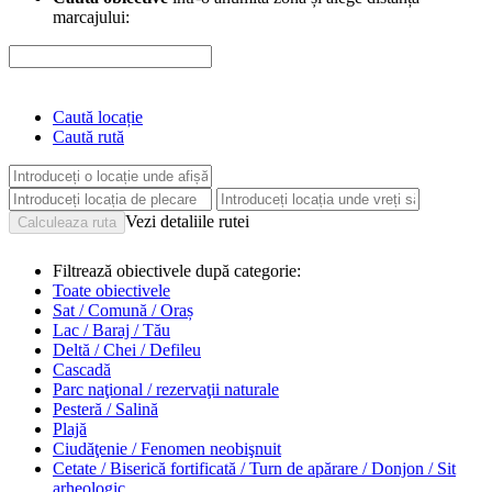
marcajului:
Caută locație
Caută rută
Vezi detaliile rutei
Filtrează obiectivele după categorie:
Toate obiectivele
Sat / Comună / Oraș
Lac / Baraj / Tău
Deltă / Chei / Defileu
Cascadă
Parc naţional / rezervaţii naturale
Pesteră / Salină
Plajă
Ciudăţenie / Fenomen neobişnuit
Cetate / Biserică fortificată / Turn de apărare / Donjon / Sit
arheologic