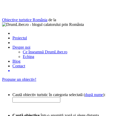
Obiective turistice România
de la
Proiectul
Despre noi
Ce înseamnă DrumLiber.ro
Echipa
Blog
Contact
Propune un obiectiv!
Caută obiectiv turistic în categoria selectată (
după nume
):
Caută obiective
într-o anumită zonă și alege distanța